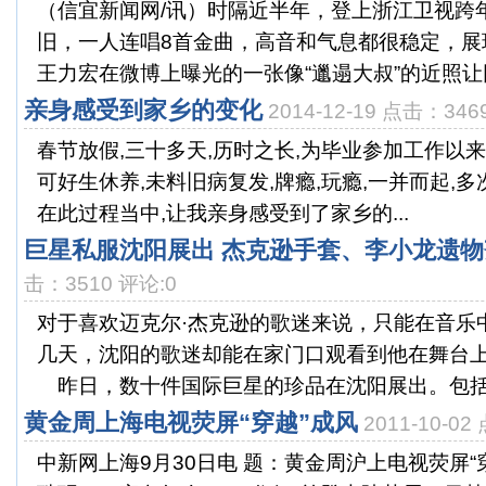
（信宜新闻网/讯）时隔近半年，登上浙江卫视跨
旧，一人连唱8首金曲，高音和气息都很稳定，展
王力宏在微博上曝光的一张像“邋遢大叔”的近照让网
亲身感受到家乡的变化
2014-12-19 点击：346
春节放假,三十多天,历时之长,为毕业参加工作以来
可好生休养,未料旧病复发,牌瘾,玩瘾,一并而起,多
在此过程当中,让我亲身感受到了家乡的...
巨星私服沈阳展出 杰克逊手套、李小龙遗
击：3510 评论:0
对于喜欢迈克尔·杰克逊的歌迷来说，只能在音乐
几天，沈阳的歌迷却能在家门口观看到他在舞台
昨日，数十件国际巨星的珍品在沈阳展出。包括杰克
黄金周上海电视荧屏“穿越”成风
2011-10-0
中新网上海9月30日电 题：黄金周沪上电视荧屏