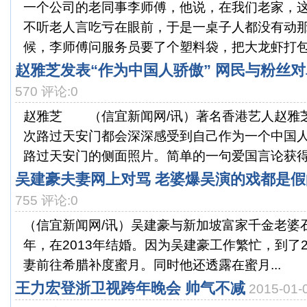
一个公司的老同事李师傅，他说，在我们老家，
不听老人言吃亏在眼前，于是一桌子人都没有动
候，李师傅问服务员要了个塑料袋，把大龙虾打包了
赵雅芝发表“作为中国人骄傲” 网民与粉丝对
570 评论:0
赵雅芝 （信宜新闻网/讯）著名香港艺人赵雅芝
次路过天安门都会深深感受到自己作为一个中国人
路过天安门的侧面照片。简单的一句爱国言论获得网
吴建豪夫妻网上对骂 老婆爆吴演的戏都是假
755 评论:0
（信宜新闻网/讯）吴建豪与新加坡富家千金老婆石贞善
年，在2013年结婚。因为吴建豪工作繁忙，到了2
妻前往希腊补度蜜月。同时他还透露在蜜月...
王力宏登浙卫视跨年晚会 帅气不减
2015-01