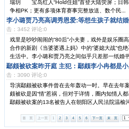
瑞玥 宝岛红人“Hold住姐”首登大陆荧屏；日
争相PK；更有多项体育赛事完整放送、数个民...
李小璐贾乃亮高调秀恩爱:等想生孩子就结婚(
击：3452 评论:0
戏里是吵吵闹闹的“80后”小夫妻，戏外是娱乐圈
合作的新剧《当婆婆遇上妈》中的“婆媳大战”也
生活中。李小璐和贾乃亮之间似乎只差那一纸婚书了
鄢颇被砍案昨开庭 主犯：鄢颇李小冉都是小三
击：3090 评论:0
导演鄢颇被砍事件曾在去年轰动一时。早在去年
颇被砍是因“情”惹祸，但对于详情，圈内知情人
鄢颇被砍案的13名被告人在朝阳区人民法院温榆河法
首 页
上一页
1
2
3
4
5
6
下一页
末 页