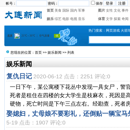
帐号：
密码：
保存
首页
美食
国际
国内
军事
图片
女性
文化
事件
娱乐
综艺
电影
电视
音乐
体育
文学
探索
奇闻
热门搜索：
网页游戏
火箭
您现在的位置：
首页
>>
娱乐新闻
>> 列表
娱乐新闻
复仇日记
2020-06-12 点击：2251 评论:0
一日下午，某公寓楼下花丛中发现一具女尸，警
死者是租住在四楼的女大学生是枝麻衣，死因是
硬物，死亡时间是下午三点左右。经勘查，死者房间
娶媳妇，丈母娘不要彩礼，还倒贴一辆宝马
5-19 点击：1907 评论:0