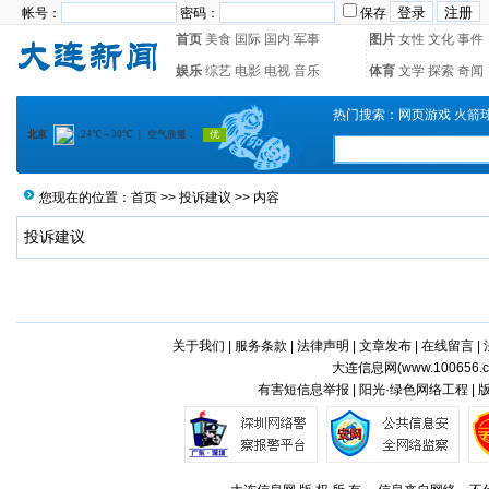
帐号：
密码：
保存
首页
美食
国际
国内
军事
图片
女性
文化
事件
娱乐
综艺
电影
电视
音乐
体育
文学
探索
奇闻
热门搜索：
网页游戏
火箭
您现在的位置：
首页
>>
投诉建议
>> 内容
投诉建议
关于我们
|
服务条款
|
法律声明
|
文章发布
|
在线留言
|
大连信息网(
www.100656.
有害短信息举报 | 阳光·绿色网络工程 |