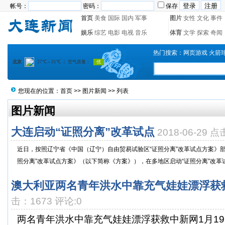
帐号：
密码：
保存
首页
美食
国际
国内
军事
图片
女性
文化
事件
娱乐
综艺
电影
电视
音乐
体育
文学
探索
奇闻
热门搜索：
网页游戏
火箭
您现在的位置：
首页
>>
图片新闻
>> 列表
图片新闻
大连启动“证照分离”改革试点
2018-06-29 
近日，按照辽宁省《中国（辽宁）自由贸易试验区“证照分离”改革试点方案》
照分离”改革试点方案》（以下简称《方案》），在多地区启动“证照分离”改革试点
澳大利亚两名青年洪水中靠充气娃娃漂浮获救
击：1673 评论:0
两名青年洪水中靠充气娃娃漂浮获救中新网1月1