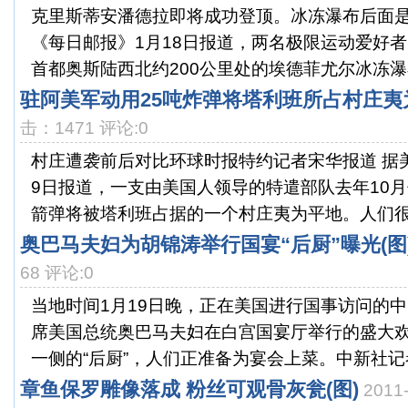
克里斯蒂安潘德拉即将成功登顶。冰冻瀑布后面
《每日邮报》1月18日报道，两名极限运动爱好
首都奥斯陆西北约200公里处的埃德菲尤尔冰冻瀑布
驻阿美军动用25吨炸弹将塔利班所占村庄夷
击：1471 评论:0
村庄遭袭前后对比环球时报特约记者宋华报道 据
9日报道，一支由美国人领导的特遣部队去年10月
箭弹将被塔利班占据的一个村庄夷为平地。人们很难
奥巴马夫妇为胡锦涛举行国宴“后厨”曝光(图
68 评论:0
当地时间1月19日晚，正在美国进行国事访问的
席美国总统奥巴马夫妇在白宫国宴厅举行的盛大
一侧的“后厨”，人们正准备为宴会上菜。中新社记者 
章鱼保罗雕像落成 粉丝可观骨灰瓮(图)
2011