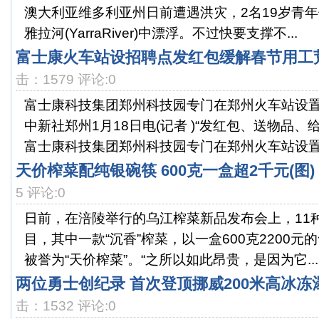
澳大利亚维多利亚州日前遭遇洪灾，2名19岁青
雅拉河(YarraRiver)中漂浮。不过快要支撑不...
富士康火车站设招聘点发红包缓解春节用工荒
击：1579 评论:0
富士康科技集团郑州科技园专门在郑州火车站设置
中新社郑州1月18日电(记者 )“发红包、送物品、
富士康科技集团郑州科技园专门在郑州火车站设置.
天价榨菜配纯银碗筷 600克一盒超2千元(图)
5 评论:0
日前，在涪陵举行的乌江榨菜新品发布会上，11
目，其中一款“沉香”榨菜，以一盒600克2200
被誉为“天价榨菜”。“之所以如此昂贵，是因为它...
两位勇士创纪录 首次登顶挪威200米高冰冻
击：1532 评论:0