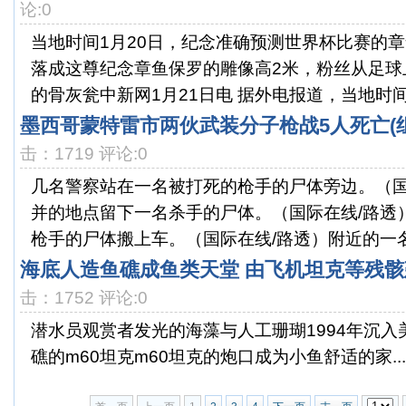
论:0
当地时间1月20日，纪念准确预测世界杯比赛的
落成这尊纪念章鱼保罗的雕像高2米，粉丝从足球
的骨灰瓮中新网1月21日电 据外电报道，当地时间20
墨西哥蒙特雷市两伙武装分子枪战5人死亡(组
击：1719 评论:0
几名警察站在一名被打死的枪手的尸体旁边。（国
并的地点留下一名杀手的尸体。（国际在线/路透
枪手的尸体搬上车。（国际在线/路透）附近的一名居
海底人造鱼礁成鱼类天堂 由飞机坦克等残骸
击：1752 评论:0
潜水员观赏者发光的海藻与人工珊瑚1994年沉
礁的m60坦克m60坦克的炮口成为小鱼舒适的家...