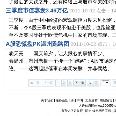
了最近的大跌之外，还有网络上与股市有关的流行语。
三季度市值蒸发3.46万亿
2011-10-02 点击：1
三季度，由于中国经济的宏观调控力度未见松懈
不断，令A股三季度表现不但逊于美股，也跑输亚
至不及英国等处于欧债危机中国家的市场表现。三季
A股恐慌盘PK温州跑路团
2011-10-02 点击：1
凌天亮 国庆前夕，让人揪心的事情不少。 
卷温州，温州老板一个接一个“跑路”；A股市场
逃。——这两起悲催事在本周发酵，并非偶然。 
首 页
上一页
1
2
3
下一页
末 页
关于我们
|
服务条款
|
法律声明
|
文章发布
|
在线留言
|
大连信息网(
www.100656.
有害短信息举报 | 阳光·绿色网络工程 |