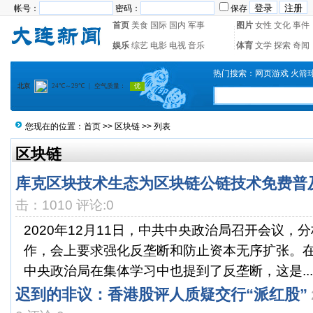
帐号：
密码：
保存
首页
美食
国际
国内
军事
图片
女性
文化
事件
娱乐
综艺
电影
电视
音乐
体育
文学
探索
奇闻
热门搜索：
网页游戏
火箭
您现在的位置：
首页
>>
区块链
>> 列表
区块链
库克区块技术生态为区块链公链技术免费普
击：1010 评论:0
2020年12月11日，中共中央政治局召开会议，分
作，会上要求强化反垄断和防止资本无序扩张。在
中央政治局在集体学习中也提到了反垄断，这是...
迟到的非议：香港股评人质疑交行“派红股”