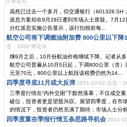
0 评论:0
虽然已过去一个多月，但交通银行（601328.SH；
派息方案却在9月29日遭到市场人士质疑。7月12
分红派息实施公告显示，该行扣税前每...
航空公司将下调燃油附加费 800公里以下降1
击：1550 评论:0
继9月之后，10月份航油价格继续下降。记者从
航空公司普遍从10月5日起，下调800公里（含）
元至70元，800公里以上航段该税费仍然为14...
四季度寻底11月或大反弹
2011-10-02 点击：1
三季度行情在“内外交困”下黯然落幕，不仅成交
破位，投资者更是望股兴叹。展望四季度，在市
的情况下，投资者仍然充满了期待；市场人士分析认
四季度重在季报行情五条思路寻机会
2011-