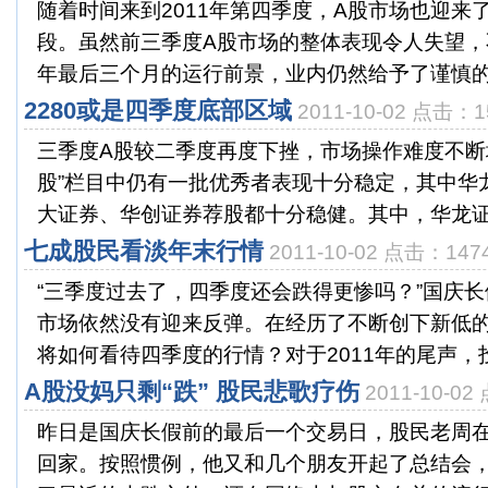
随着时间来到2011年第四季度，A股市场也迎来了
段。虽然前三季度A股市场的整体表现令人失望，
年最后三个月的运行前景，业内仍然给予了谨慎的乐
2280或是四季度底部区域
2011-10-02 点击：1
三季度A股较二季度再度下挫，市场操作难度不断
股”栏目中仍有一批优秀者表现十分稳定，其中华
大证券、华创证券荐股都十分稳健。其中，华龙证券
七成股民看淡年末行情
2011-10-02 点击：147
“三季度过去了，四季度还会跌得更惨吗？”国庆
市场依然没有迎来反弹。在经历了不断创下新低
将如何看待四季度的行情？对于2011年的尾声，投资
A股没妈只剩“跌” 股民悲歌疗伤
2011-10-0
昨日是国庆长假前的最后一个交易日，股民老周
回家。按照惯例，他又和几个朋友开起了总结会