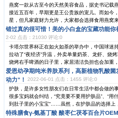
燕窝一款从古至今的天然美容食品，据史书记载
接近五百年，早期更是王公贵族的宠儿。而如今
星，但凡家庭财力允许，大家都会选择食用燕窝来保
错过真的很可惜！美的小白盒的宝藏功能你
2-02 点击：21030 评论:0
卡塔尔世界杯正在如火如荼的举办中，中国球迷
拉动了“夜经济”升温，外卖单量奶茶、龙虾、烧烤
烧烤右手啤酒的日子里，家居清洁负担也会加重，通
爱恩幼孕期纯米养肤系列，高新植物乳酸菌
动力”！
2022-06-01 点击：1455 评论:0
护肤，是许多女性朋友们在日常生活中都会做的
很多宝妈就会纠结，“究竟要不要用护肤品”、“用
到肚子里的小宝宝”……虽然，在护肤品的选择上，宝
特殊膳食γ-氨基丁酸 酸枣仁茯苓百合片OE