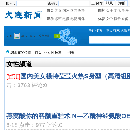
帐号：
密码：
保存
首页
美食
国际
国内
军事
图片
女性
文化
事件
娱乐
综艺
电影
电视
音乐
体育
文学
探索
奇闻
热门搜索：
网页游戏
火箭
您现在的位置：
首页
>>
女性频道
>> 列表
女性频道
国内美女模特莹莹火热S身型（高清组
[置顶]
击：3763 评论:0
...
燕窝酸你的容颜重驻术 N—乙酰神经氨酸O
8-18 点击：977 评论:0