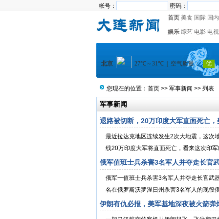
帐号：
密码：
首页
美食
国际
国内
娱乐
综艺
电影
电视
您现在的位置：
首页
>>
军事新闻
>> 列表
军事新闻
退路被切断，20万印度大军直面死亡，
最近拉达克地区连续发生2次大地震，这次
线20万印度大军将直面死亡，看来这次印军
俄军值班士兵杀害3名军人并夺走长官
俄军一值班士兵杀害3名军人并夺走长官武
名在俄罗斯沃罗涅日州杀害3名军人的现役俄军
伊朗有仇必报，美军基地深夜被火箭弹