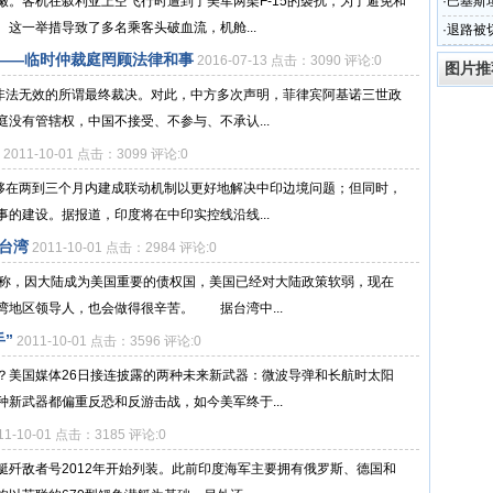
。客机在叙利亚上空飞行时遭到了美军两架F-15的袭扰，为了避免和
·
巴基斯
这一举措导致了多名乘客头破血流，机舱...
敌人
·
退路被
撤军就
——临时仲裁庭罔顾法律和事
2016-07-13 点击：3090 评论:0
图片推
出非法无效的所谓最终裁决。对此，中方多次声明，菲律宾阿基诺三世政
没有管辖权，中国不接受、不参与、不承认...
2011-10-01 点击：3099 评论:0
能够在两到三个月内建成联动机制以更好地解决中印边境问题；但同时，
的建设。据报道，印度将在中印实控线沿线...
台湾
2011-10-01 点击：2984 评论:0
时称，因大陆成为美国重要的债权国，美国已经对大陆政策软弱，现在
湾地区领导人，也会做得很辛苦。 据台湾中...
”
2011-10-01 点击：3596 评论:0
？美国媒体26日接连披露的两种未来新武器：微波导弹和长航时太阳
新武器都偏重反恐和反游击战，如今美军终于...
11-10-01 点击：3185 评论:0
艇歼敌者号2012年开始列装。此前印度海军主要拥有俄罗斯、德国和