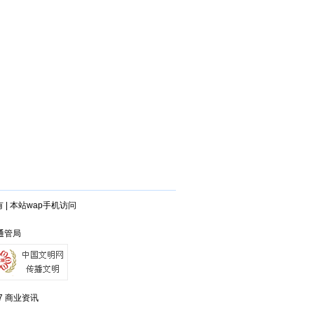
有
|
本站wap手机访问
连通管局
7
商业资讯