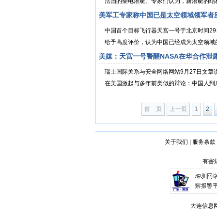
法国的柴电潜艇。专家们认为，新潜艇的结构以
美军工专家称中国已是太空领域领军者
中国首个目标飞行器天宫一号于北京时间2
给予高度评价，认为中国已经成为太空领域
美媒：天宫一号警醒NASA在华合作泄
瑞士国际关系与安全网络网站9月27日文
在美国激起与多年前类似的辩论：中国人到底要用
首 页
上一页
1
2
关于我们
|
服务条款
有害短
大连信息网