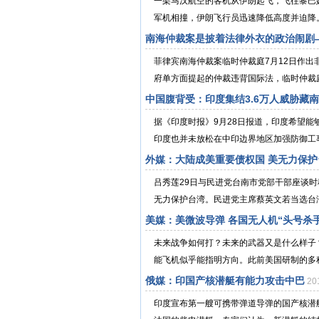
一架马汉航空的客机从伊朗起飞，飞往黎巴嫩
军机相撞，伊朗飞行员迅速降低高度并迫降。
南海仲裁案是披着法律外衣的政治闹剧
菲律宾南海仲裁案临时仲裁庭7月12日作
府单方面提起的仲裁违背国际法，临时仲裁庭
中国腹背受：印度集结3.6万人威胁藏南
据《印度时报》9月28日报道，印度希望
印度也并未放松在中印边界地区加强防御工事
外媒：大陆成美重要债权国 美无力保护
吕秀莲29日与民进党台南市党部干部座谈
无力保护台湾。民进党主席蔡英文若当选台
美媒：美微波导弹 各国无人机“头号杀手
未来战争如何打？未来的武器又是什么样子
能飞机似乎能指明方向。此前美国研制的多种
俄媒：印国产核潜艇有能力攻击中巴
20
印度宣布第一艘可携带弹道导弹的国产核潜