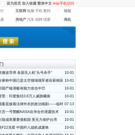
设为首页
加入收藏
繁体中文
wap手机访问
银行
互联网
电脑
手机
数码
论坛
健康
房地产
汽车
招聘
情爱
商机
门
美微波导弹 各国无人机“头号杀手”
10-01
专家称中国已是太空领域领军者应获相应
10-01
印国产核潜艇有能力攻击中巴
10-01
背受：印度集结3.6万人威胁藏南
10-01
裁案是披着法律外衣的政治闹剧——临时
07-13
罔顾法律和事
天宫一号警醒NASA在华合作泄露技术
10-01
大陆成美重要债权国 美无力保护台湾
10-01
美F22克星 中国歼八战机成废铁
10-01