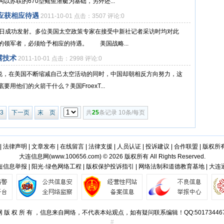
苏联的670型鳐鱼潜艇为基础，另外还...
应获相应待遇
2011-10-01 点击：3507 评论:0
9日成功发射。多位美国太空政策专家在接受中新社记者采访时均对此
的领军者，必须给予相应的待遇。 美国战略...
露技术
2011-10-01 点击：2998 评论:0
章说，在美国不断缩减自己太空活动的同时，中国却朝相反方向努力，这
他们的火箭干什么？美国FroexT...
3
下一页
末 页
共
25
条记录 10条/每页
|
法律声明
|
文章发布
|
在线留言
|
法律支援
|
人员认证
|
投诉建议
|
合作联盟
|
版权所
大连信息网(
www.100656.com
) © 2026 版权所有 All Rights Reserved.
信息举报 | 阳光·绿色网络工程 | 版权保护投诉指引 | 网络法制和道德教育基地 | 大
 版 权 所 有 ，信息来自网络，不代表本站观点，如有疑问联系编辑！QQ:50173446
#