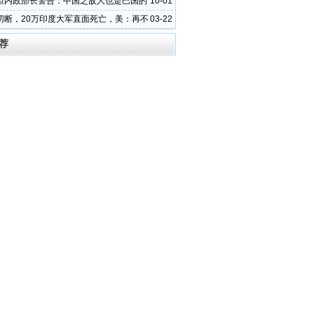
坦内政部长警告：中国之敌人也是巴国的
10-01
切断，20万印度大军直面死亡，美：再不
03-22
晚了
荐