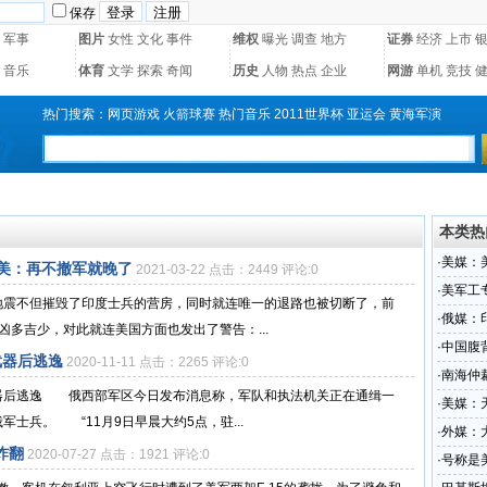
保存
军事
图片
女性
文化
事件
维权
曝光
调查
地方
证券
经济
上市
音乐
体育
文学
探索
奇闻
历史
人物
热点
企业
网游
单机
竞技
热门搜索：
网页游戏
火箭球赛
热门音乐
2011世界杯
亚运会
黄海军演
本类热
·
美媒：
美：再不撤军就晚了
2021-03-22 点击：2449 评论:0
·
美军工
地震不但摧毁了印度士兵的营房，同时就连唯一的退路也被切断了，前
待遇
·
俄媒：
凶多吉少，对此就连美国方面也发出了警告：...
·
中国腹
武器后逃逸
2020-11-11 点击：2265 评论:0
·
南海仲
器后逃逸 俄西部军区今日发布消息称，军队和执法机关正在通缉一
仲裁庭
·
美媒：
士兵。 “11月9日早晨大约5点，驻...
·
外媒：
炸翻
2020-07-27 点击：1921 评论:0
·
号称是