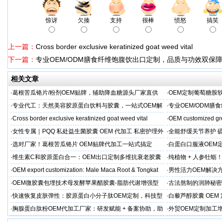
惊讶
欠揍
支持
很棒
愤怒
搞笑
上一篇：
Cross border exclusive keratinized goat weed vital
下一篇：
专业OEM/ODM膳食纤维饱腹饮出口定制，品质与功效双保
相关文章
·
葛根苦瓜铬片/粉剂OEM贴牌，辅助降血糖源头厂家直供
·
OEM定制葡萄糖胺软
·
专业代工：天然美容胶原蛋白饮料与胶囊，一站式OEM解
·
专业OEM/ODM
决方案，助力外贸客户全球市场
保障
·
Cross border exclusive keratinized goat weed vital
·
OEM customized gr
·
女性专属｜PQQ 私处益生菌胶囊 OEM 代加工 私密护理外
·
全能舒缓关节养护 硫
贸专供
按需定制
·
选对厂家！葛根苦瓜铬片 OEM贴牌代加工一站式搞定
·
白蛋白口服液OEM
属服务
·
维生素C和胶原蛋白合一：OEM出口定制多维抗衰老胶囊
·
纯植物 + 人参牡蛎
力保驾护航
·
OEM export customization: Male Maca Root & Tongkat
·
男性活力OEM解决
出口市场专属
·
OEM微胶囊包埋技术母发酵苹果醋胶囊-脂肪代谢增强型
·
古法熬制的润肺秘密
代工定制
EM加工
·
快速恢复皮肤弹性：胶原蛋白小分子肽OEM定制，科技型
·
白藜芦醇胶囊 OE
美肌补充剂专业代工厂家
牌精准布局大健康
·
胸腺蛋白肽粉OEM代加工厂家：研发赋能 + 备案协助，助
·
外贸OEM定制加工
力健康产品快速上市
头工厂