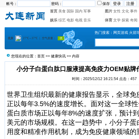
帐号：
密码：
保存
首页
美食
国际
国内
军事
图片
女性
文化
事件
娱乐
综艺
电影
电视
音乐
体育
文学
探索
奇闻
热门搜索：
网页游戏
火箭
您现在的位置：
首页
>>
健康快讯
>> 内容
小分子白蛋白肽口服液提高免疫力OEM贴牌
时间：2025/12/12 16:21:54 点击：457
世界卫生组织最新的健康报告显示，全球免
正以每年3.5%的速度增长。面对这一全球
蛋白质市场正以每年8%的速度扩张，预计到2
美元的市场规模。在这一趋势中，小分子蛋
用度和精准作用机制，成为免疫健康领域的