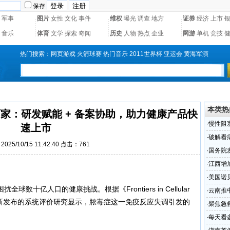
保存
军事
图片
女性
文化
事件
维权
曝光
调查
地方
证券
经济
上市
音乐
体育
文学
探索
奇闻
历史
人物
热点
企业
网游
单机
竞技
热门搜索：
网页游戏
火箭球赛
热门音乐
2011世界杯
亚运会
黄海军演
本类热
家：研发赋能 + 备案协助，助力健康产品快
·
慢性阻
速上市
加工华
·
破解看
025/10/15 11:42:40 点击：761
政”
·
国务院
·
江西增
·
美国诺
十亿人口的健康挑战。根据《Frontiers in Cellular
药
·
云南推
ogy》期刊上最新发布的系统评价研究显示，脓毒症这一免疫反应失调引发的
·
聚焦急
屈
·
每天看