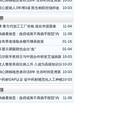
例心肺移植患者存活8年 生存时间亚洲第
10-03
轻心脏病人3年增3成 医生称防控须抑血
10-03
荐
牌 膏方代加工工厂价格 就在华源晨泰
11-04
病难看病贵：政府或将不再插手医院“内
11-09
发布养老保险余额可继承政策
01-16
多显示屏眼睛也会出“血”
01-04
贝尔医学奖得主与中国合作研发艾滋病新
10-03
老人整形美容比例上升 八成为高级知识分
10-03
例心肺移植患者存活8年 生存时间亚洲第
10-03
中药材GAP认证 促中药材规范化人工种植
10-03
顶
病难看病贵：政府或将不再插手医院“内
11-09