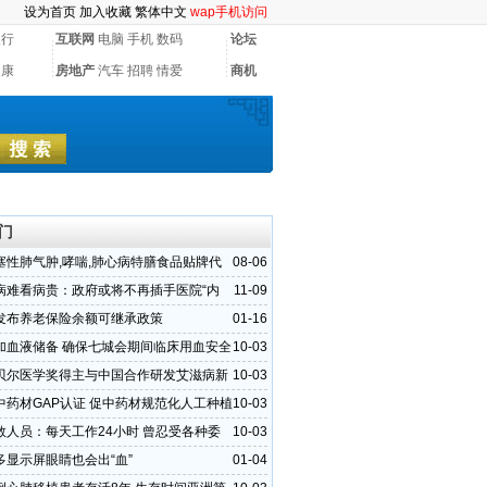
设为首页
加入收藏
繁体中文
wap手机访问
银行
互联网
电脑
手机
数码
论坛
健康
房地产
汽车
招聘
情爱
商机
门
塞性肺气肿,哮喘,肺心病特膳食品贴牌代
08-06
源晨泰
病难看病贵：政府或将不再插手医院“内
11-09
发布养老保险余额可继承政策
01-16
加血液储备 确保七城会期间临床用血安全
10-03
贝尔医学奖得主与中国合作研发艾滋病新
10-03
中药材GAP认证 促中药材规范化人工种植
10-03
救人员：每天工作24小时 曾忍受各种委
10-03
多显示屏眼睛也会出“血”
01-04