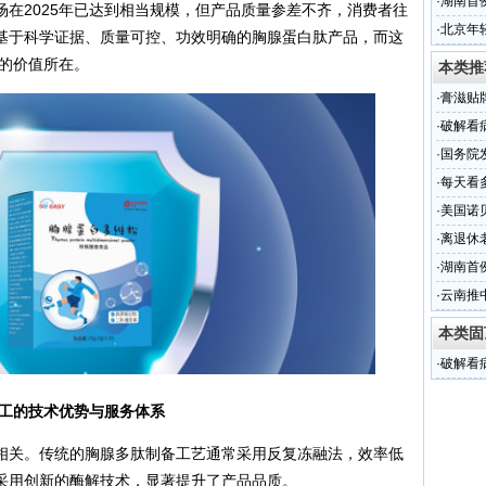
·
湖南首
在2025年已达到相当规模，但产品质量参差不齐，消费者往
一
·
北京年
基于科学证据、质量可控、功效明确的胸腺蛋白肽产品，而这
脂
供的价值所在。
本类推
·
膏滋贴
·
破解看
政”
·
国务院
·
每天看
·
美国诺
药
·
离退休
子
·
湖南首
一
·
云南推
本类固
·
破解看
政”
加工的技术优势与服务体系
相关。传统的胸腺多肽制备工艺通常采用反复冻融法，效率低
采用创新的酶解技术，显著提升了产品品质。