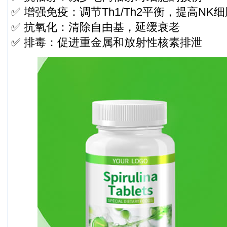
✅ 增强免疫：调节Th1/Th2平衡，提高NK
✅ 抗氧化：清除自由基，延缓衰老
✅ 排毒：促进重金属和放射性核素排泄