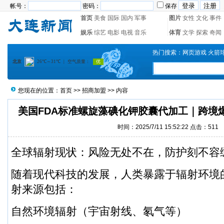
帐号：
密码：
保存
首页
美食
国际
国内
军事
图片
女性
文化
事件
娱乐
综艺
电影
电视
音乐
体育
文学
探索
奇闻
热门搜索：
网页游戏
火箭
您现在的位置：
首页
>>
招商加盟
>> 内容
‌美国FDA标准螺旋藻碘化钾胶囊代加工｜跨
时间：2025/7/11 15:52:22 点击：511
全球辐射现状：风险无处不在，防护刻不容
随着现代科技的发展，人类暴露于辐射环境
射来源包括：
自然环境辐射（宇宙射线、氡气等）