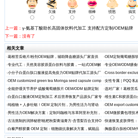
惊讶
欠揍
支持
很棒
愤怒
搞笑
上一篇：
γ-氨基丁酸助长高固体饮料代加工 支持配方定制/OEM贴牌
下一篇：没有了
相关文章
·
葛根苦瓜铬片/粉剂OEM贴牌，辅助降血糖源头厂家直供
·
OEM定制葡萄糖胺软
·
专业代工：天然美容胶原蛋白饮料与胶囊，一站式OEM解
·
专业OEM/ODM
决方案，助力外贸客户全球市场
保障
·
小分子白蛋白肽口服液提高免疫力OEM贴牌代加工源头厂
·
Cross border exclus
家直供
·
OEM customized green tea Moringa seed capsule comp
·
女性专属｜PQQ 私
贸专供
·
全能舒缓关节养护 硫酸葡萄糖胺片 OEM/ODM 贴牌定制
·
选对厂家！葛根苦瓜
按需定制
·
白蛋白口服液OEM定制加工 术后营养恢复产品源头厂家专
·
维生素C和胶原蛋白
属服务
·
纯植物 + 人参牡蛎！OEM 定制片剂，为男性活力与肾动
·
OEM export customi
力保驾护航
·
男性活力OEM解决方案：定制玛咖根与东革阿里补充剂，
·
OEM微胶囊包埋技
出口市场专属
代工定制
·
古法熬制的润肺秘密!枇杷秋梨膏滋膏方-含雪梨百合支持O
·
快速恢复皮肤弹性：
EM加工
美肌补充剂专业代工
·
白藜芦醇胶囊 OEM 定制：细胞级抗衰解决方案，赋能品
·
胸腺蛋白肽粉OEM
牌精准布局大健康
力健康产品快速上市