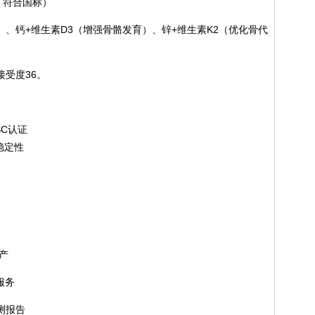
天，符合国标）
、钙+维生素D3（增强骨骼发育）、锌+维生素K2（优化骨代
受度36。
SC认证
稳定性
产
服务
测报告