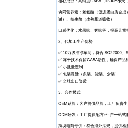
核心成分：高纯度GABA（≤500mg/
协同营养素：赖氨酸（促进蛋白质合成）
谢）、益生菌（改善肠道吸收）
口感优化：水果味、奶味等，提高儿童接
2、代加工生产优势
✅ 10万级洁净车间，符合ISO22000、
✅ 冻干技术保留GABA活性，确保产品
✅ 小批量定制
✅ 包装灵活（条装、罐装、盒装）
✅ 全球出口资质
3、合作模式
OEM贴牌：客户提供品牌，工厂负责生
ODM研发：工厂提供配方+生产一站式
跨境电商专供：符合海外法规，提供检