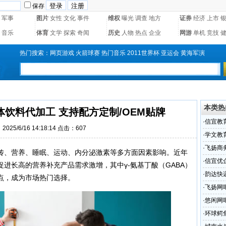
保存
军事
图片
女性
文化
事件
维权
曝光
调查
地方
证券
经济
上市
音乐
体育
文学
探索
奇闻
历史
人物
热点
企业
网游
单机
竞技
热门搜索：
网页游戏
火箭球赛
热门音乐
2011世界杯
亚运会
黄海军演
本类热
体饮料代加工 支持配方定制/OEM贴牌
·
信宜教
025/6/16 14:18:14 点击：607
·
学文教
·
飞扬商
传、营养、睡眠、运动、内分泌激素等多方面因素影响。近年
·
信宜优
进长高的营养补充产品需求激增，其中γ-氨基丁酸（GABA）
·
韵达快
点，成为市场热门选择。
·
飞扬网
·
悠闲网
·
环球鳄