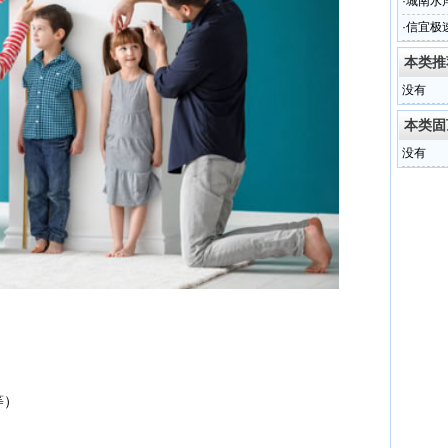
·
城南水
·
信宜极
本类推
没有
本类固
没有
等）