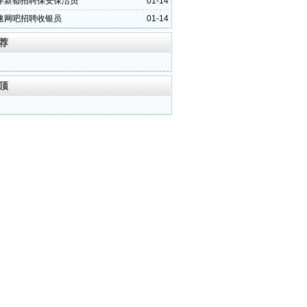
岸新都招聘保安保洁员
01-14
速网吧招聘收银员
01-14
荐
顶