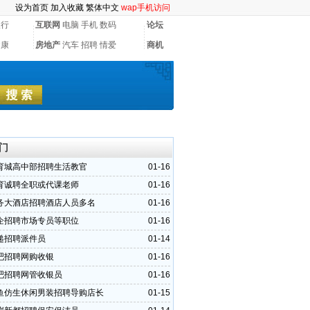
设为首页
加入收藏
繁体中文
wap手机访问
银行
互联网
电脑
手机
数码
论坛
健康
房地产
汽车
招聘
情爱
商机
门
育城高中部招聘生活教官
01-16
育诚聘全职或代课老师
01-16
务大酒店招聘酒店人员多名
01-16
企招聘市场专员等职位
01-16
递招聘派件员
01-14
吧招聘网购收银
01-16
吧招聘网管收银员
01-16
鱼仿生休闲男装招聘导购店长
01-15