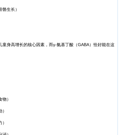
骨骼生长）
）
童身高增长的核心因素，而γ-氨基丁酸（GABA）恰好能在这
）
食物）
动）
力）
分泌）