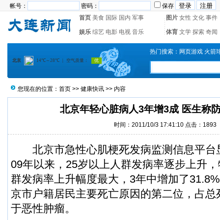
帐号：
密码：
保存
首页
美食
国际
国内
军事
图片
女性
文化
事件
娱乐
综艺
电影
电视
音乐
体育
文学
探索
奇闻
热门搜索：
网页游戏
火箭
您现在的位置：
首页
>>
健康快讯
>> 内容
北京年轻心脏病人3年增3成 医生称
时间：2011/10/3 17:41:10 点击：1893
北京市急性心肌梗死发病监测信息平台显示
09年以来，25岁以上人群发病率逐步上升，
群发病率上升幅度最大，3年中增加了31.8
京市户籍居民主要死亡原因的第二位，占总死
于恶性肿瘤。