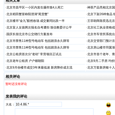
相关文章
·
北京市昌平区一小区内发生爆炸致4人死亡
·
神茶产品亮相北京国
示会
·
北京稻田蟹冒称阳澄湖“尾货蟹”
·
北京下架26种食品
·
北京楼市“金九”黯然收场 成交量同比跌一半
·
王菲助阵陈奕迅北京
·
北京盲人女孩两次报名自考遭拒 致信教委讨公平
·
北京社工执业资格或
·
国庆长假北京市公交绕行方案发布
·
北京市车管所系统出
·
北京市禁售11种型号电动车 包括踏浪永久牌等
·
北京交管部门预计京
·
北京市禁售11种型号电动车 包括踏浪永久牌等
·
北京房山楼市羽翼渐丰 
·
北京公租房首次分“老幼” 常营项目正试点
·
北京市首个老年、青
·
北京老年公租房 户户都朝阳
·
北京9月二手房 均价
·
北京9月份楼市成交3年来最低迷 新房降价成主流
·
北京万套新房银十入
相关评论
暂时还没有评论
发表我的评论
大名：