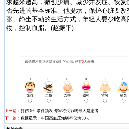
求越来越高，微创少痛、减少并发症、恢复
否先进的基本标准。他提示，保护心脏要改
张、静坐不动的生活方式，年轻人要少吃高
物，控制血脂。(赵振平)
请选择您看到这篇文章时的心情: 已有
0
人表态：
0
0
0
0
0
0
惊讶
欠揍
支持
很棒
愤怒
搞笑
上一篇：
打伤医生事件频发 专家称受影响最大是患者
下一篇：
数据显示：中国高血压知晓率仅为30%